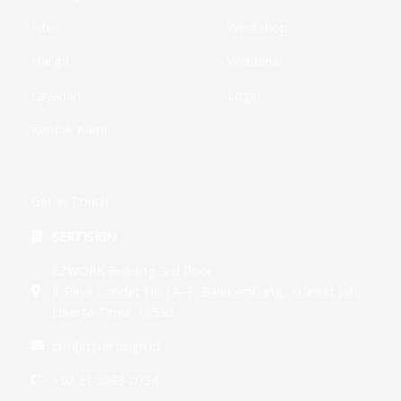
Fitur
Workshop
Harga
Webbinar
Layanan
Login
Kontak Kami
Get In Touch
SERTISIGN
EZWORK Building 3rd floor
Jl. Raya Condet No.1A–F, Balekambang, Kramat Jati,
Jakarta Timur 13530
crm[at]sertisign.id
+62 21 8043-0734