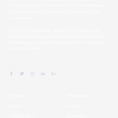
terjangkau dengan terkoneksi ke CA/PSrE Indonesia. e-
Signature berbasis Cloud atau OnPremise yang sah
secara hukum.
SERTISIGN menawarkan aplikasi untuk tandatangan
elektronik/digital yang memiliki sertifikat elektronik dari
Penyelengara Sertifikat Elektronik (PSrE) Tersertifikasi
resmi dari Kominfo
F
T
I
L
G
a
w
n
i
o
c
i
s
n
o
e
t
t
k
g
b
t
a
e
l
o
e
g
d
e
o
r
r
i
-
k
a
n
p
Company
Information
-
m
-
l
f
i
u
Home
Project
n
s
-
g
Tentang Kami
Customers