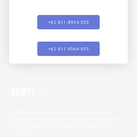
+62 811-8954-055
+62 811-9564-055
SERTISIGN – Solusi e-Signatures terlengkap dan
terjangkau dengan terkoneksi ke CA/PSrE Indonesia. e-
Signature berbasis Cloud atau OnPremise yang sah
secara hukum.