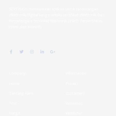
SERTISIGN menawarkan aplikasi untuk tandatangan
elektronik/digital yang memiliki sertifikat elektronik dari
Penyelengara Sertifikat Elektronik (PSrE) Tersertifikasi
resmi dari Kominfo
F
T
I
L
G
a
w
n
i
o
c
i
s
n
o
e
t
t
k
g
b
t
a
e
l
o
e
g
d
e
o
r
r
i
-
k
a
n
p
Company
Information
-
m
-
l
f
i
u
Home
Project
n
s
-
g
Tentang Kami
Customers
Fitur
Workshop
Harga
Webbinar