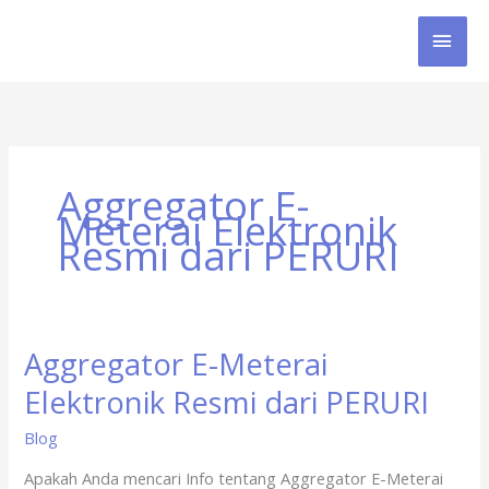
Skip
MAI
to
content
MEN
Aggregator E-
Meterai Elektronik
Resmi dari PERURI
Aggregator E-Meterai
Aggregator
E-
Elektronik Resmi dari PERURI
Meterai
Elektronik
Blog
Resmi
Apakah Anda mencari Info tentang Aggregator E-Meterai
dari