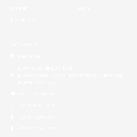
Layanan
Login
Kontak Kami
Get In Touch
SERTISIGN
EZWORK Building 3rd floor
Jl. Raya Condet No.1A–F, Balekambang, Kramat Jati,
Jakarta Timur 13530
crm[at]sertisign.id
+62 21 8043-0734
+62 811-8954-055
+62 811-9564-055