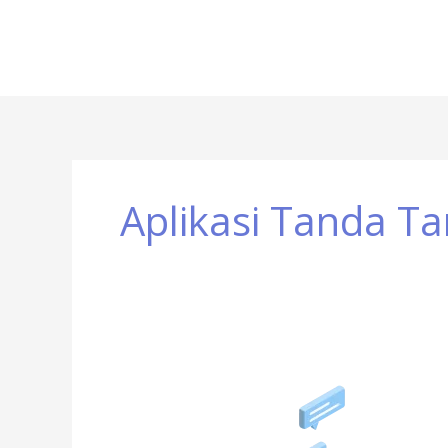
Skip
to
content
Aplikasi Tanda Ta
Aplikasi
Tanda
Tangan