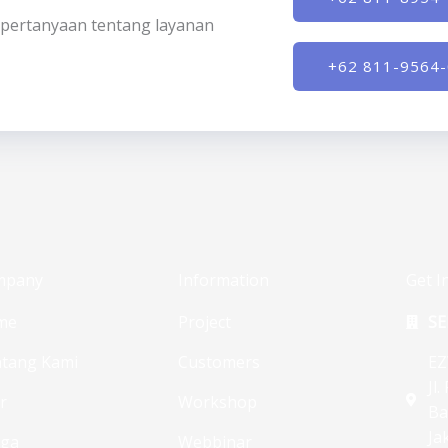
ki pertanyaan tentang layanan
+62 811-9564
mpany
Information
Get I
me
Project
SE
tang Kami
Customers
EZ
Jl
ur
Workshop
Ba
Ja
rga
Webbinar