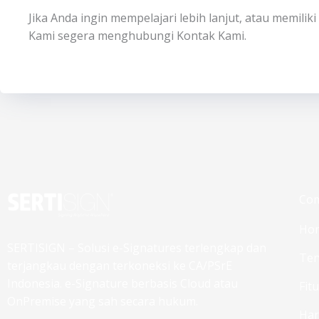
Jika Anda ingin mempelajari lebih lanjut, atau memili
Kami segera menghubungi Kontak Kami.
Co
Ho
SERTISIGN – Solusi e-Signatures terlengkap dan
Ten
terjangkau dengan terkoneksi ke CA/PSrE
Indonesia. e-Signature berbasis Cloud atau
Fit
OnPremise yang sah secara hukum.
Ha