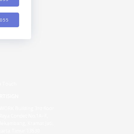
-055
n Touch
RTISIGN
WORK Building 3rd floor
. Raya Condet No.1A–F,
lekambang, Kramat Jati,
karta Timur 13530