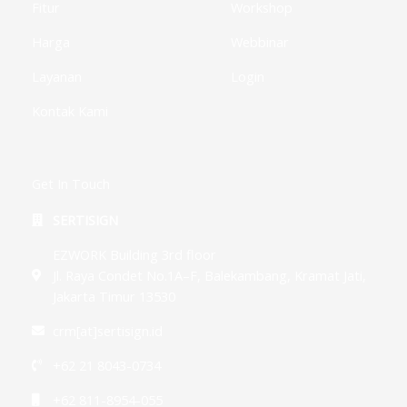
Fitur
Workshop
Harga
Webbinar
Layanan
Login
Kontak Kami
Get In Touch
SERTISIGN
EZWORK Building 3rd floor
Jl. Raya Condet No.1A–F, Balekambang, Kramat Jati,
Jakarta Timur 13530
crm[at]sertisign.id
+62 21 8043-0734
+62 811-8954-055