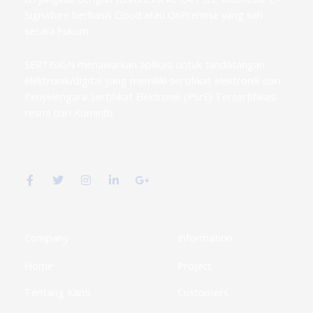
Signature berbasis Cloud atau OnPremise yang sah
secara hukum.
SERTISIGN menawarkan aplikasi untuk tandatangan
elektronik/digital yang memiliki sertifikat elektronik dari
Penyelengara Sertifikat Elektronik (PSrE) Tersertifikasi
resmi dari Kominfo
F
T
I
L
G
a
w
n
i
o
c
i
s
n
o
e
t
t
k
g
b
t
a
e
l
o
e
g
d
e
o
r
r
i
-
k
a
n
p
Company
Information
-
m
-
l
f
i
u
Home
Project
n
s
-
g
Tentang Kami
Customers