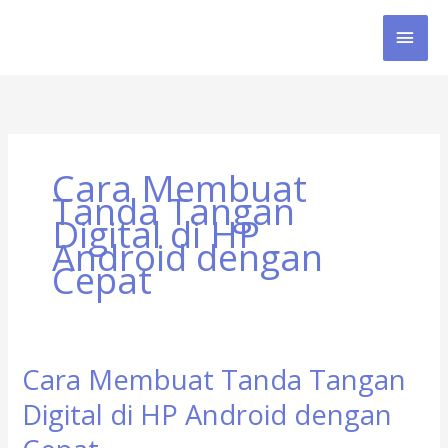
Skip
MAI
to
content
MEN
Cara Membuat
Tanda Tangan
Digital di HP
Android dengan
Cepat
Cara Membuat Tanda Tangan
Cara
Membuat
Digital di HP Android dengan
Tanda
Tangan