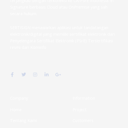
terjangkau dengan terkoneksi ke CA/PSrE Indonesia. e-
Signature berbasis Cloud atau OnPremise yang sah
secara hukum.
SERTISIGN menawarkan aplikasi untuk tandatangan
elektronik/digital yang memiliki sertifikat elektronik dari
Penyelengara Sertifikat Elektronik (PSrE) Tersertifikasi
resmi dari Kominfo
F
T
I
L
G
a
w
n
i
o
c
i
s
n
o
e
t
t
k
g
b
t
a
e
l
o
e
g
d
e
o
r
r
i
-
k
a
n
p
Company
Information
-
m
-
l
f
i
u
Home
Project
n
s
-
g
Tentang Kami
Customers