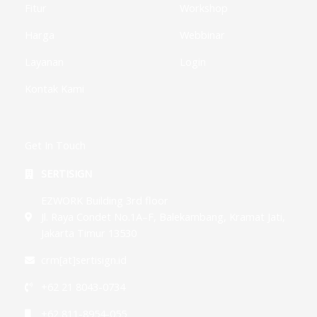
Fitur
Workshop
Harga
Webbinar
Layanan
Login
Kontak Kami
Get In Touch
SERTISIGN
EZWORK Building 3rd floor
Jl. Raya Condet No.1A–F, Balekambang, Kramat Jati,
Jakarta Timur 13530
crm[at]sertisign.id
+62 21 8043-0734
+62 811-8954-055