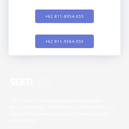
+62 811-8954-055
+62 811-9564-055
SERTISIGN – Solusi e-Signatures terlengkap dan
terjangkau dengan terkoneksi ke CA/PSrE Indonesia. e-
Signature berbasis Cloud atau OnPremise yang sah
secara hukum.