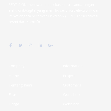
SERTISIGN menawarkan aplikasi untuk tandatangan
elektronik/digital yang memiliki sertifikat elektronik dari
Penyelengara Sertifikat Elektronik (PSrE) Tersertifikasi
resmi dari Kominfo
F
T
I
L
G
a
w
n
i
o
c
i
s
n
o
e
t
t
k
g
b
t
a
e
l
o
e
g
d
e
o
r
r
i
-
k
a
n
p
Company
Information
-
m
-
l
f
i
u
Home
Project
n
s
-
g
Tentang Kami
Customers
Fitur
Workshop
Harga
Webbinar