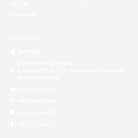
Layanan
Login
Kontak Kami
Get In Touch
SERTISIGN
EZWORK Building 3rd floor
Jl. Raya Condet No.1A–F, Balekambang, Kramat Jati,
Jakarta Timur 13530
crm[at]sertisign.id
+62 21 8043-0734
+62 811-8954-055
+62 811-9564-055