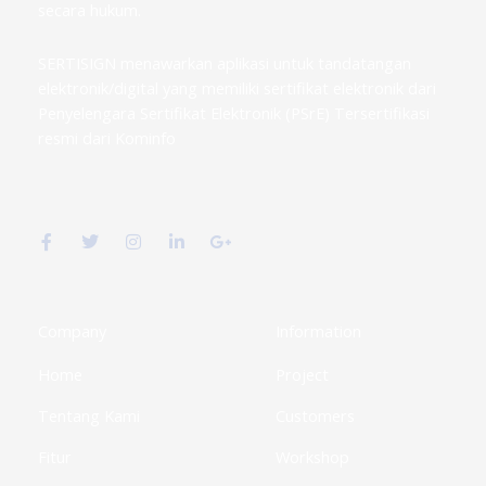
secara hukum.
SERTISIGN menawarkan aplikasi untuk tandatangan
elektronik/digital yang memiliki sertifikat elektronik dari
Penyelengara Sertifikat Elektronik (PSrE) Tersertifikasi
resmi dari Kominfo
F
T
I
L
G
a
w
n
i
o
c
i
s
n
o
e
t
t
k
g
b
t
a
e
l
o
e
g
d
e
o
r
r
i
-
k
a
n
p
Company
Information
-
m
-
l
f
i
u
Home
Project
n
s
-
g
Tentang Kami
Customers
Fitur
Workshop