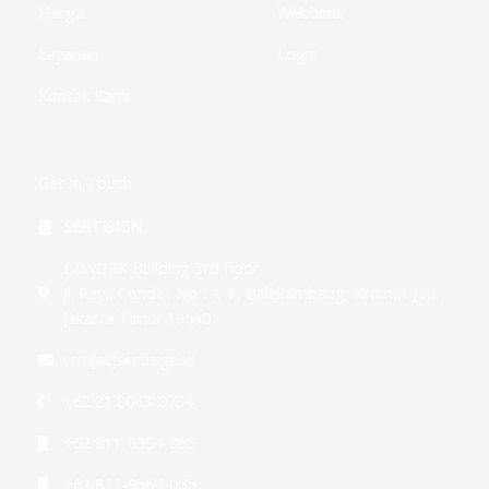
Harga
Webbinar
Layanan
Login
Kontak Kami
Get In Touch
SERTISIGN
EZWORK Building 3rd floor
Jl. Raya Condet No.1A–F, Balekambang, Kramat Jati,
Jakarta Timur 13530
crm[at]sertisign.id
+62 21 8043-0734
+62 811-8954-055
+62 811-9564-055