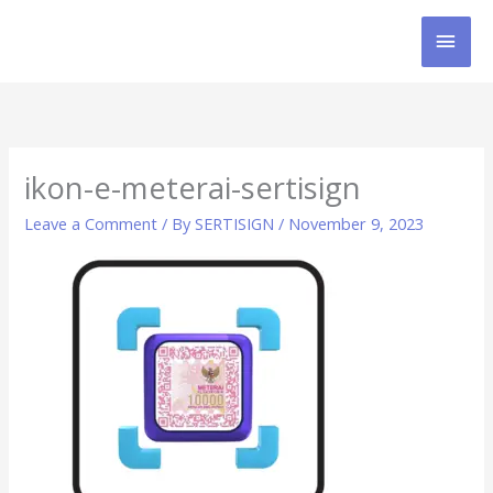
Skip
MAI
to
content
MEN
ikon-e-meterai-sertisign
Leave a Comment
/ By
SERTISIGN
/
November 9, 2023