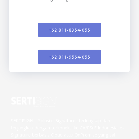
+62 811-8954-055
+62 811-9564-055
SERTISIGN – Solusi e-Signatures terlengkap dan
terjangkau dengan terkoneksi ke CA/PSrE Indonesia. e-
Signature berbasis Cloud atau OnPremise yang sah