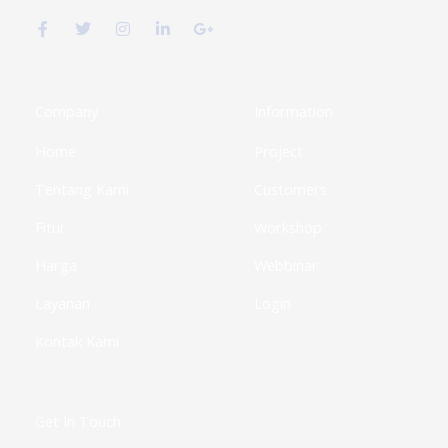
a
w
n
i
o
c
i
s
n
o
e
t
t
k
g
b
t
a
e
l
o
e
g
d
e
o
r
r
i
-
k
a
n
p
Company
Information
-
m
-
l
f
i
u
Home
Project
n
s
-
g
Tentang Kami
Customers
Fitur
Workshop
Harga
Webbinar
Layanan
Login
Kontak Kami
Get In Touch