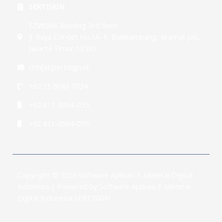
SERTISIGN
EZWORK Building 3rd floor
Jl. Raya Condet No.1A–F, Balekambang, Kramat Jati,
Jakarta Timur 13530
crm[at]sertisign.id
+62 21 8043-0734
+62 811-8954-055
+62 811-9564-055
Copyright © 2026 Software Aplikasi E-Meterai Digital
Indonesia | Powered by Software Aplikasi E-Meterai
Digital Indonesia SERTISIGN