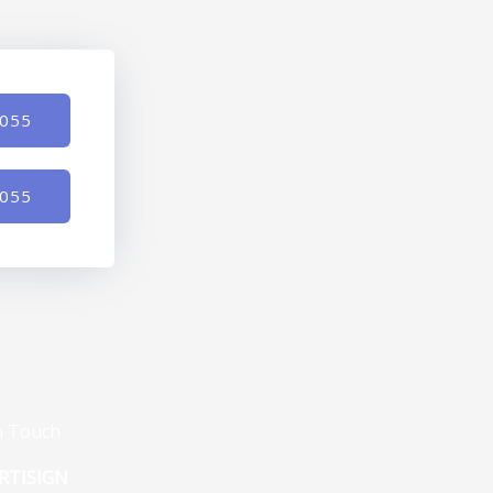
-055
-055
n Touch
RTISIGN