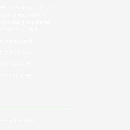
WORK Building 3rd floor
. Raya Condet No.1A–F,
lekambang, Kramat Jati,
karta Timur 13530
m[at]sertisign.id
2 21 8043-0734
2 811-8954-055
2 811-9564-055
donesia SERTISIGN