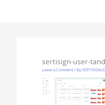
Skip
to
content
sertisign-user-tan
Leave a Comment
/ By
SERTISIGN.I