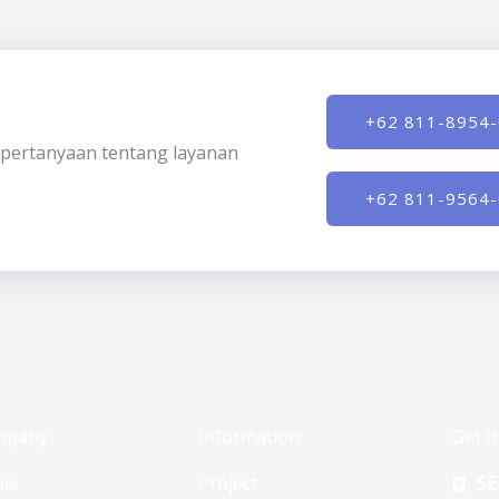
+62 811-8954
ki pertanyaan tentang layanan
+62 811-9564
mpany
Information
Get I
me
Project
SE