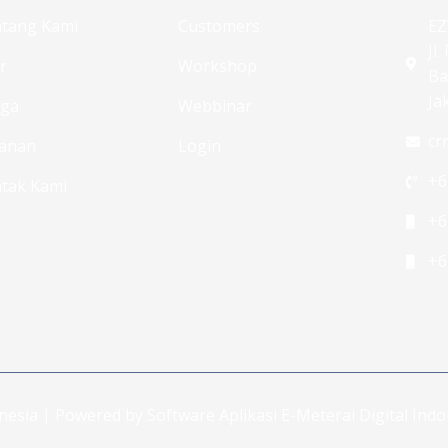
tang Kami
Customers
EZ
Jl
ur
Workshop
Ba
Ja
rga
Webbinar
cr
anan
Login
+6
tak Kami
+6
+6
onesia | Powered by Software Aplikasi E-Meterai Digital In