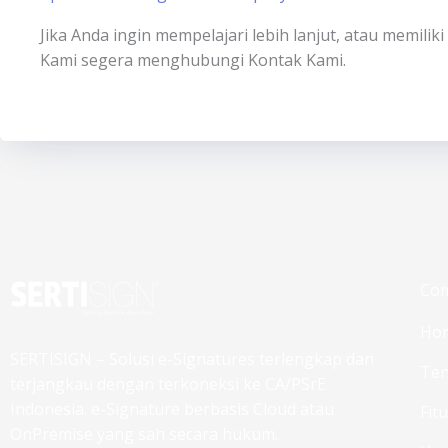
Jika Anda ingin mempelajari lebih lanjut, atau memili
Kami segera menghubungi Kontak Kami.
Co
Ho
SERTISIGN – Solusi e-Signatures terlengkap dan
Ten
terjangkau dengan terkoneksi ke CA/PSrE
Indonesia. e-Signature berbasis Cloud atau
Fit
OnPremise yang sah secara hukum.