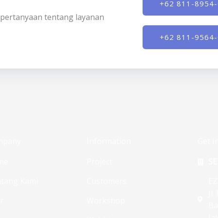
+62 811-8954
ki pertanyaan tentang layanan
+62 811-9564
mpany
Information
Get I
me
Project
SE
tang Kami
Customers
EZ
Jl
ur
Workshop
Ba
Ja