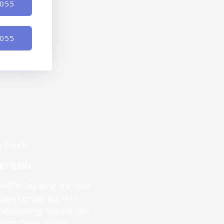
-055
-055
n Touch
RTISIGN
WORK Building 3rd floor
. Raya Condet No.1A–F,
lekambang, Kramat Jati,
karta Timur 13530