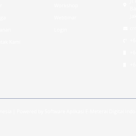
Jl
ur
Workshop
Ba
Ja
rga
Webbinar
cr
anan
Login
+6
tak Kami
+6
+6
onesia | Powered by Software Aplikasi E-Meterai Digital In