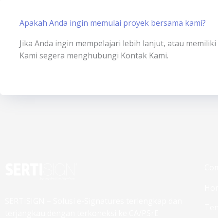
Apakah Anda ingin memulai proyek bersama kami?
Jika Anda ingin mempelajari lebih lanjut, atau memili
Kami segera menghubungi Kontak Kami.
Co
Ho
SERTISIGN – Solusi e-Signatures terlengkap dan
Ten
terjangkau dengan terkoneksi ke CA/PSrE