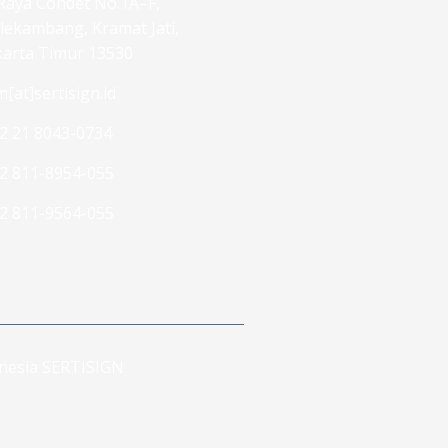
. Raya Condet No.1A–F,
lekambang, Kramat Jati,
karta Timur 13530
m[at]sertisign.id
2 21 8043-0734
2 811-8954-055
2 811-9564-055
donesia SERTISIGN