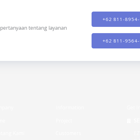
+62 811-8954
ki pertanyaan tentang layanan
+62 811-9564
mpany
Information
Get I
me
Project
SE
tang Kami
Customers
EZ