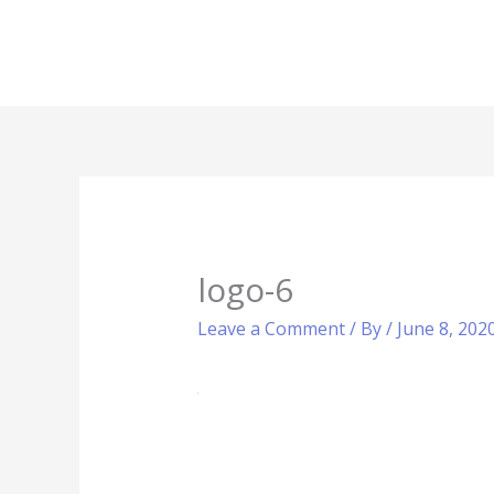
Skip
to
content
logo-6
Leave a Comment
/ By
/
June 8, 202