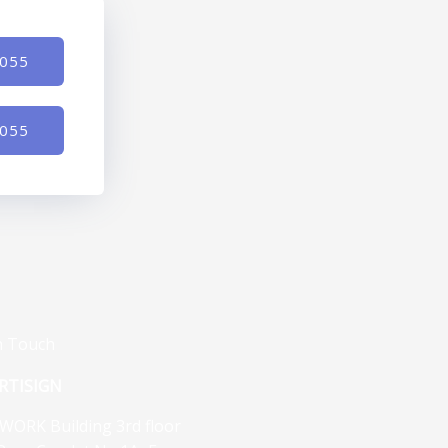
-055
-055
n Touch
RTISIGN
WORK Building 3rd floor