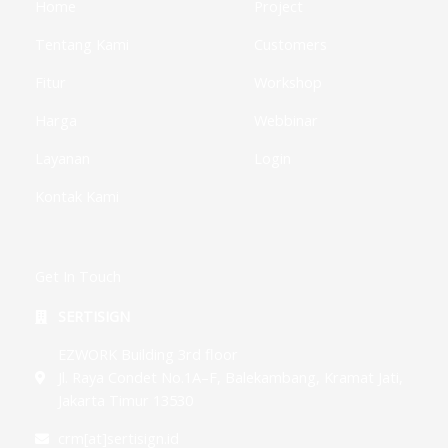
Home
Project
n
s
-
g
Tentang Kami
Customers
Fitur
Workshop
Harga
Webbinar
Layanan
Login
Kontak Kami
Get In Touch
SERTISIGN
EZWORK Building 3rd floor
Jl. Raya Condet No.1A–F, Balekambang, Kramat Jati,
Jakarta Timur 13530
crm[at]sertisign.id