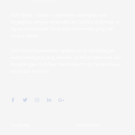
SERTISIGN – Solusi e-Signatures terlengkap dan
terjangkau dengan terkoneksi ke CA/PSrE Indonesia. e-
Signature berbasis Cloud atau OnPremise yang sah
secara hukum.
SERTISIGN menawarkan aplikasi untuk tandatangan
elektronik/digital yang memiliki sertifikat elektronik dari
Penyelengara Sertifikat Elektronik (PSrE) Tersertifikasi
resmi dari Kominfo
F
T
I
L
G
a
w
n
i
o
c
i
s
n
o
e
t
t
k
g
b
t
a
e
l
o
e
g
d
e
o
r
r
i
-
k
a
n
p
Company
Information
-
m
-
l
f
i
u