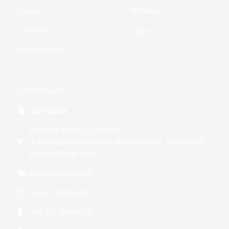
Harga
Webbinar
Layanan
Login
Kontak Kami
Get In Touch
SERTISIGN
EZWORK Building 3rd floor
Jl. Raya Condet No.1A–F, Balekambang, Kramat Jati,
Jakarta Timur 13530
crm[at]sertisign.id
+62 21 8043-0734
+62 811-8954-055