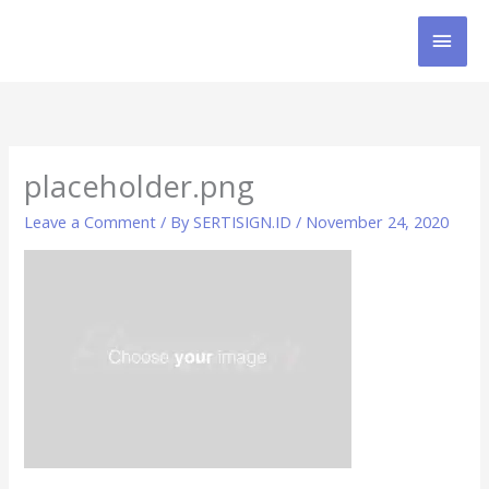
Skip
MAI
to
content
MEN
placeholder.png
Leave a Comment
/ By
SERTISIGN.ID
/
November 24, 2020