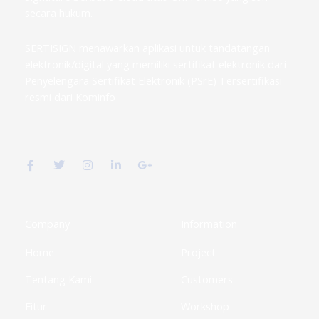
secara hukum.
SERTISIGN menawarkan aplikasi untuk tandatangan
elektronik/digital yang memiliki sertifikat elektronik dari
Penyelengara Sertifikat Elektronik (PSrE) Tersertifikasi
resmi dari Kominfo
F
T
I
L
G
a
w
n
i
o
c
i
s
n
o
e
t
t
k
g
b
t
a
e
l
o
e
g
d
e
o
r
r
i
-
k
a
n
p
Company
Information
-
m
-
l
f
i
u
Home
Project
n
s
-
g
Tentang Kami
Customers
Fitur
Workshop