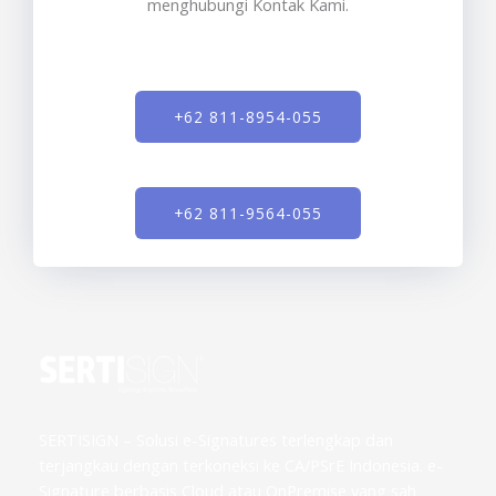
menghubungi Kontak Kami.
+62 811-8954-055
+62 811-9564-055
SERTISIGN – Solusi e-Signatures terlengkap dan
terjangkau dengan terkoneksi ke CA/PSrE Indonesia. e-
Signature berbasis Cloud atau OnPremise yang sah