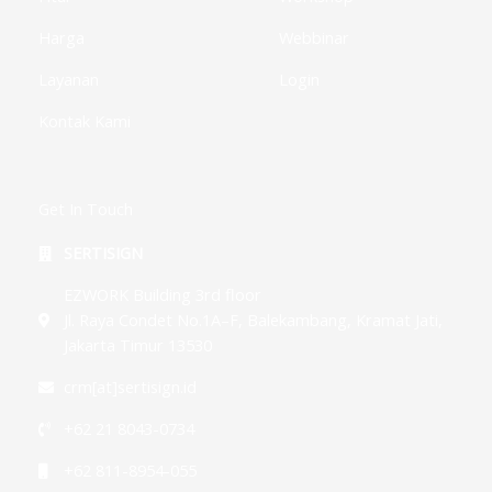
Harga
Webbinar
Layanan
Login
Kontak Kami
Get In Touch
SERTISIGN
EZWORK Building 3rd floor
Jl. Raya Condet No.1A–F, Balekambang, Kramat Jati,
Jakarta Timur 13530
crm[at]sertisign.id
+62 21 8043-0734
+62 811-8954-055