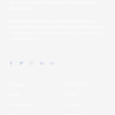
Signature berbasis Cloud atau OnPremise yang sah
secara hukum.
SERTISIGN menawarkan aplikasi untuk tandatangan
elektronik/digital yang memiliki sertifikat elektronik dari
Penyelengara Sertifikat Elektronik (PSrE) Tersertifikasi
resmi dari Kominfo
F
T
I
L
G
a
w
n
i
o
c
i
s
n
o
e
t
t
k
g
b
t
a
e
l
o
e
g
d
e
o
r
r
i
-
k
a
n
p
Company
Information
-
m
-
l
f
i
u
Home
Project
n
s
-
g
Tentang Kami
Customers
Fitur
Workshop