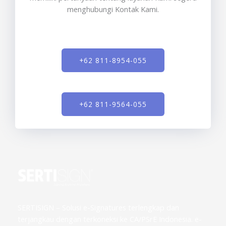
menghubungi Kontak Kami.
+62 811-8954-055
+62 811-9564-055
SERTISIGN – Solusi e-Signatures terlengkap dan
terjangkau dengan terkoneksi ke CA/PSrE Indonesia. e-