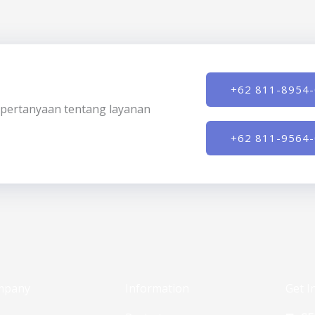
+62 811-8954
ki pertanyaan tentang layanan
+62 811-9564
mpany
Information
Get I