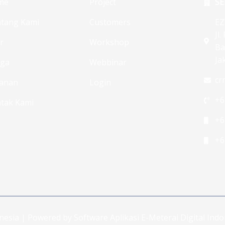
me
Project
SE
tang Kami
Customers
EZ
Jl
ur
Workshop
Ba
Ja
rga
Webbinar
cr
anan
Login
+6
tak Kami
+6
+6
onesia | Powered by Software Aplikasi E-Meterai Digital In