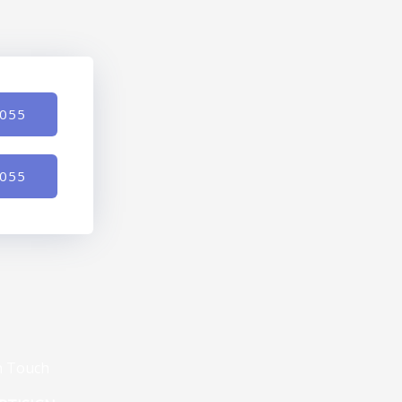
-055
-055
n Touch